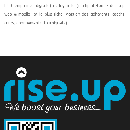
RFID, empreinte digitale) et logicielle (multiplateforme desktop,
web & mobile) et la plus riche (gestion des adhérents, coachs,
cours, abonnements, tourniquets)