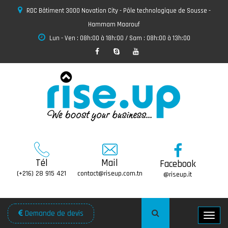
RDC Bâtiment 3000 Novation City - Pôle technologique de Sousse -
Hammam Maarouf
Lun - Ven : 08h:00 à 18h:00 / Sam : 08h:00 à 13h:00
Tél
Mail
Facebook
(+216) 28 915 421
contact@riseup.com.tn
@riseup.it
Demande de devis