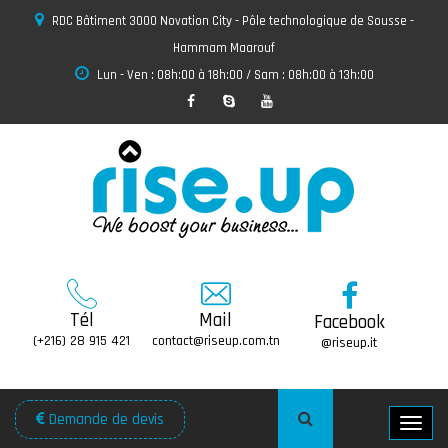
RDC Bâtiment 3000 Novation City - Pôle technologique de Sousse -
Hammam Maarouf
Lun - Ven : 08h:00 à 18h:00 / Sam : 08h:00 à 13h:00
Tél
Mail
Facebook
(+216) 28 915 421
contact@riseup.com.tn
@riseup.it
Demande de devis