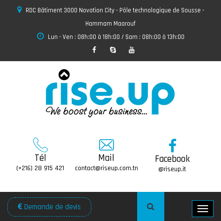
RDC Bâtiment 3000 Novation City - Pôle technologique de Sousse -
Hammam Maarouf
Lun - Ven : 08h:00 à 18h:00 / Sam : 08h:00 à 13h:00
Tél
Mail
Facebook
(+216) 28 915 421
contact@riseup.com.tn
@riseup.it
Demande de devis