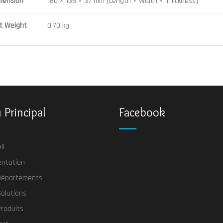
mension
180 × 135 × 37 mm (Length × Width × Thickness)
t Weight
0.70 kg
Principal
Facebook
il
entation
Départements
olutions
roduits