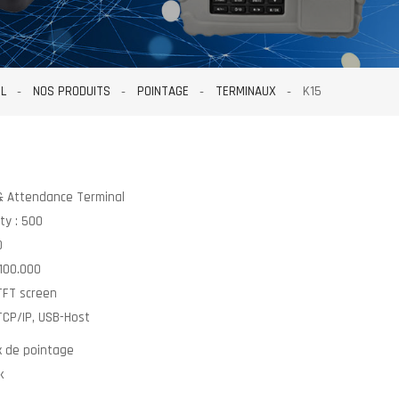
IL
NOS PRODUITS
POINTAGE
TERMINAUX
K15
& Attendance Terminal
ty : 500
0
 100.000
 TFT screen
CP/IP, USB-Host
 de pointage
k