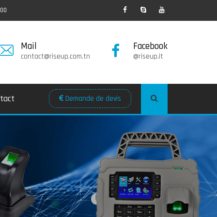
:00
Mail
Facebook
contact@riseup.com.tn
@riseup.it
tact
Demande de devis