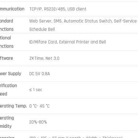
mmunication
TCP/IP, RS232/485, USB client
andard
Web Server, SMS, Automatic Status Switch, Self-Service Q
nctions
Schedule Bell
tional
ID/Mifare Card, External Printer and Bell
nctions
ftware
ZKTime. Net 3.0
wer Supply
DC 5V 0.8A
rification
≤ 1 sec
eed
erating Temp.
0 °C- 45 °C
erating
20%-80%
midity