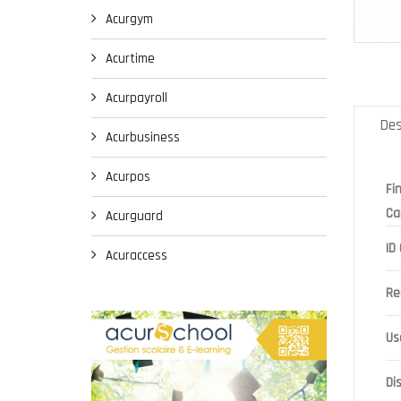
Acurgym
Acurtime
Acurpayroll
Des
Acurbusiness
Acurpos
Fi
Ca
Acurguard
ID
Acuraccess
Re
Us
Di