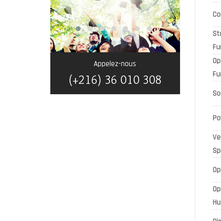
Co
St
Fu
Op
Appelez-nous
Fu
(+216) 36 010 308
So
Po
Ve
Sp
Op
Op
Hu