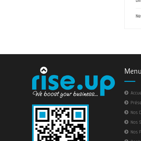
Di
Ne
Menu 
Accue
Prés
Nos 
Nos S
Nos P