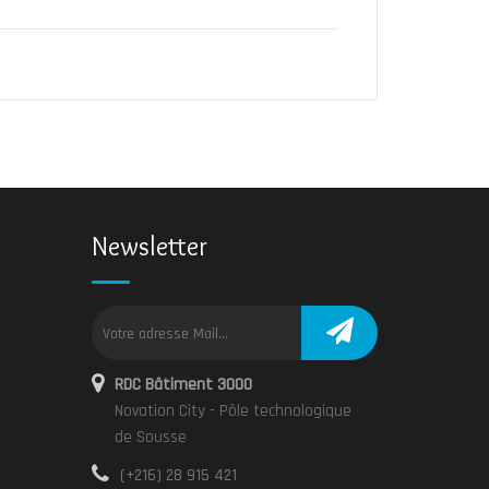
Newsletter
RDC Bâtiment 3000
Novation City - Pôle technologique
de Sousse
(+216) 28 915 421