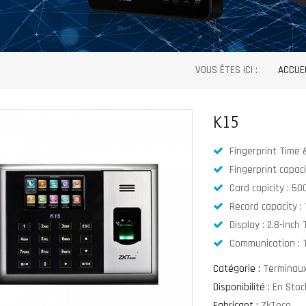
VOUS ÊTES ICI :
ACCUE
K15
Fingerprint Time 
Fingerprint capaci
Card capicity : 50
Record capacity :
Display : 2.8-inch
Communication : T
Catégorie :
Terminaux
Disponibilité :
En Stoc
Fabricant :
ZkTeco